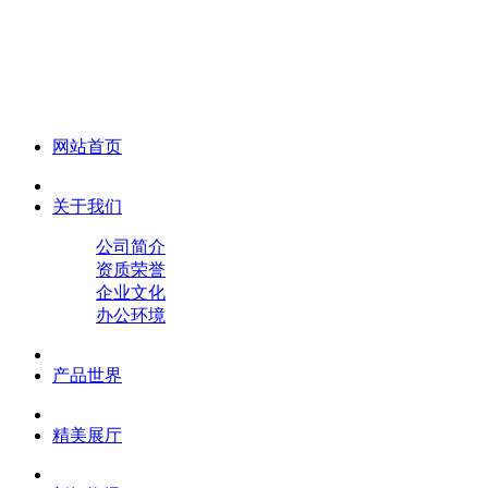
化妆笔 眉笔 唇线笔 眼线笔 口红笔 眼影笔 遮瑕笔
网站首页
关于我们
公司简介
资质荣誉
企业文化
办公环境
产品世界
精美展厅