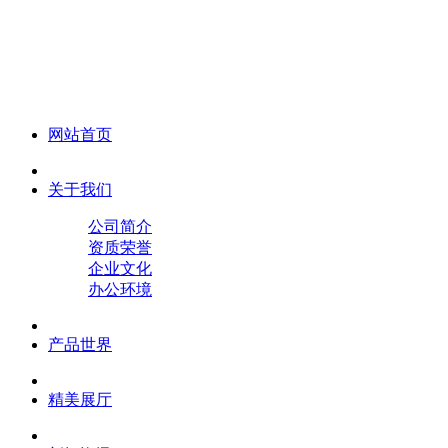
化妆笔 眉笔 唇线笔 眼线笔 口红笔 眼影笔 遮瑕笔
网站首页
关于我们
公司简介
资质荣誉
企业文化
办公环境
产品世界
精美展厅