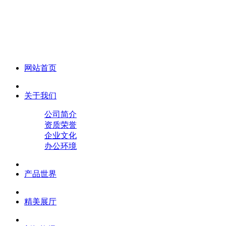
化妆笔 眉笔 唇线笔 眼线笔 口红笔 眼影笔 遮瑕笔
网站首页
关于我们
公司简介
资质荣誉
企业文化
办公环境
产品世界
精美展厅