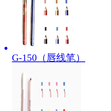
G-150（唇线笔）