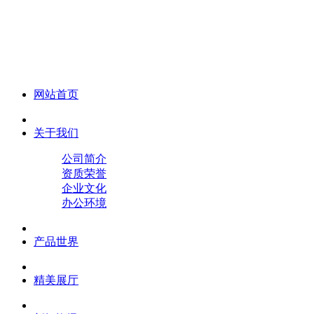
化妆笔 眉笔 唇线笔 眼线笔 口红笔 眼影笔 遮瑕笔
网站首页
关于我们
公司简介
资质荣誉
企业文化
办公环境
产品世界
精美展厅