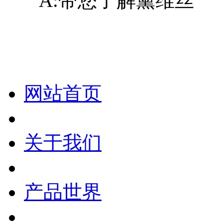
A:带您了解黛维丝
化妆笔 眉笔 唇线笔 眼线笔 口红笔 眼影笔 遮瑕笔
网站首页
关于我们
产品世界