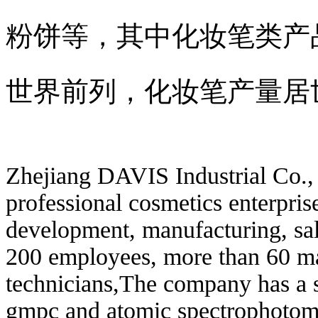
粉饼等，
其中化妆笔类产
世界前列，化妆笔产量居
Zhejiang DAVIS Industrial Co., L
professional cosmetics enterprise
development, manufacturing, sal
200 employees, more than 60 m
technicians,
The company has a st
gmpc and atomic spectrophotome