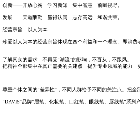
创新——开放心胸，学习新知，集中智慧，前瞻视野。
发展——天道酬勤，赢得认同，志存高远，和谐共荣。
经营宗旨：以人为本
珍爱以人为本的经营宗旨体现在四个利益和一个理念。即消费
了解真实的需求，不再受"潮流"的影响，不盲从，不跟风。
把精神全部集中在真正需要的关建点，提升专业领域的能力，
尊重个体之间的"差异性"，不同人群给予不同的关注点。把全
"DAVIS"品牌"眉笔、化妆笔、口红笔、眼线笔、唇线笔"
化妆笔 眉笔 唇线笔 眼线笔 口红笔 眼影笔 遮瑕笔