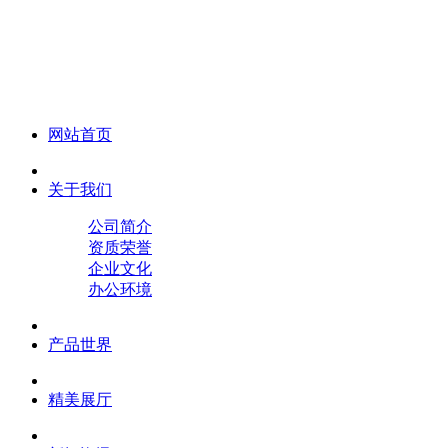
化妆笔 眉笔 唇线笔 眼线笔 口红笔 眼影笔 遮瑕笔
网站首页
关于我们
公司简介
资质荣誉
企业文化
办公环境
产品世界
精美展厅