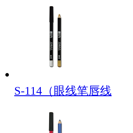
S-114（眼线笔唇线