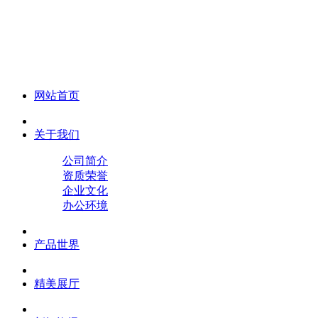
化妆笔 眉笔 唇线笔 眼线笔 口红笔 眼影笔 遮瑕笔
网站首页
关于我们
公司简介
资质荣誉
企业文化
办公环境
产品世界
精美展厅