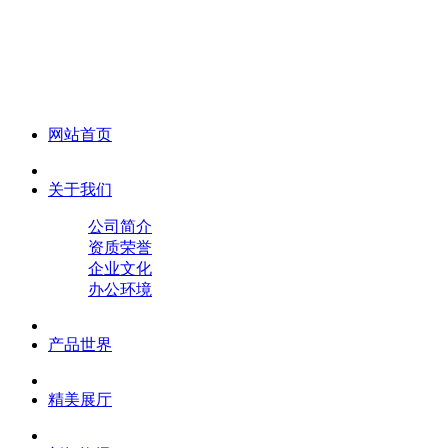
化妆笔 眉笔 唇线笔 眼线笔 口红笔 眼影笔 遮瑕笔
网站首页
关于我们
公司简介
资质荣誉
企业文化
办公环境
产品世界
精美展厅