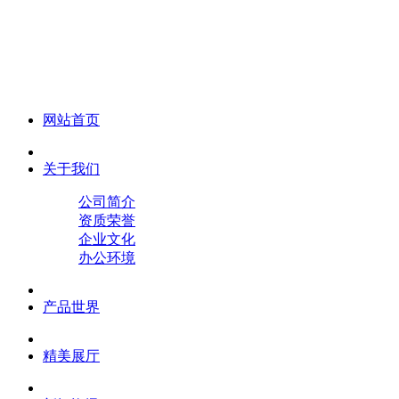
化妆笔 眉笔 唇线笔 眼线笔 口红笔 眼影笔 遮瑕笔
网站首页
关于我们
公司简介
资质荣誉
企业文化
办公环境
产品世界
精美展厅