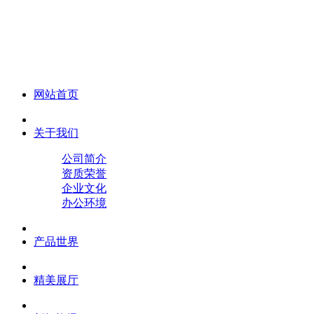
化妆笔 眉笔 唇线笔 眼线笔 口红笔 眼影笔 遮瑕笔
网站首页
关于我们
公司简介
资质荣誉
企业文化
办公环境
产品世界
精美展厅