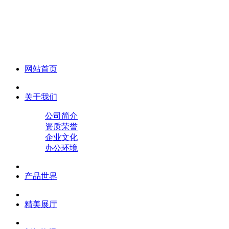
化妆笔 眉笔 唇线笔 眼线笔 口红笔 眼影笔 遮瑕笔
网站首页
关于我们
公司简介
资质荣誉
企业文化
办公环境
产品世界
精美展厅