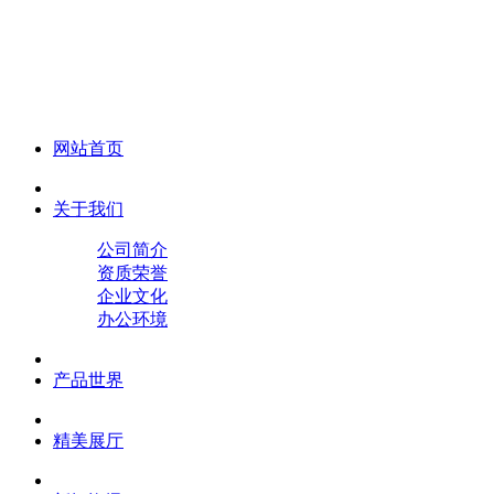
化妆笔 眉笔 唇线笔 眼线笔 口红笔 眼影笔 遮瑕笔
网站首页
关于我们
公司简介
资质荣誉
企业文化
办公环境
产品世界
精美展厅