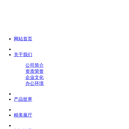
化妆笔 眉笔 唇线笔 眼线笔 口红笔 眼影笔 遮瑕笔
网站首页
关于我们
公司简介
资质荣誉
企业文化
办公环境
产品世界
精美展厅