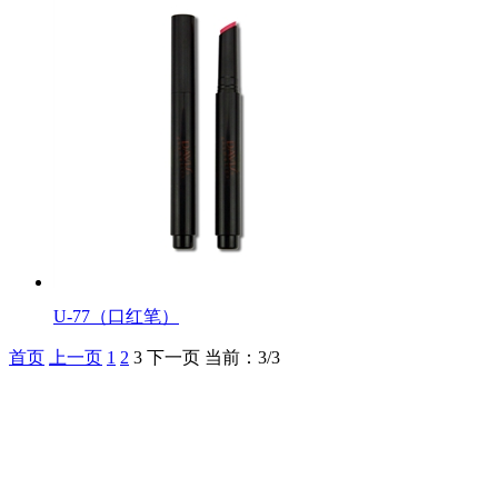
U-77（口红笔）
首页
上一页
1
2
3
下一页
当前：3/3
化妆笔 眉笔 唇线笔 眼线笔 口红笔 眼影笔 遮瑕笔