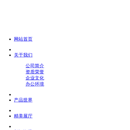
化妆笔 眉笔 唇线笔 眼线笔 口红笔 眼影笔 遮瑕笔
网站首页
关于我们
公司简介
资质荣誉
企业文化
办公环境
产品世界
精美展厅