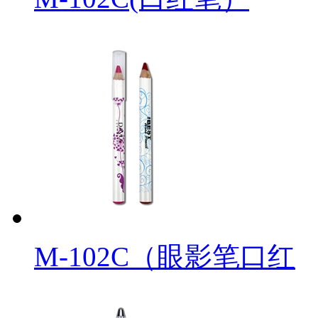
M-102C（眼影笔口红