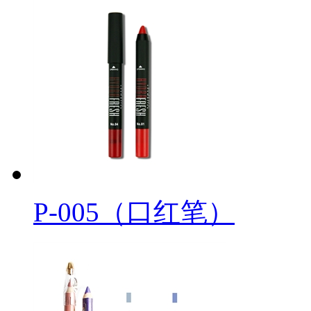
P-005（口红笔）