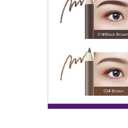
化妆笔 眉笔 唇线笔 眼线笔 口红笔 眼影笔 遮瑕笔