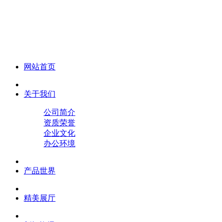
化妆笔 眉笔 唇线笔 眼线笔 口红笔 眼影笔 遮瑕笔
网站首页
关于我们
公司简介
资质荣誉
企业文化
办公环境
产品世界
精美展厅