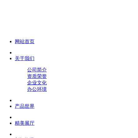
化妆笔 眉笔 唇线笔 眼线笔 口红笔 眼影笔 遮瑕笔
网站首页
关于我们
公司简介
资质荣誉
企业文化
办公环境
产品世界
精美展厅