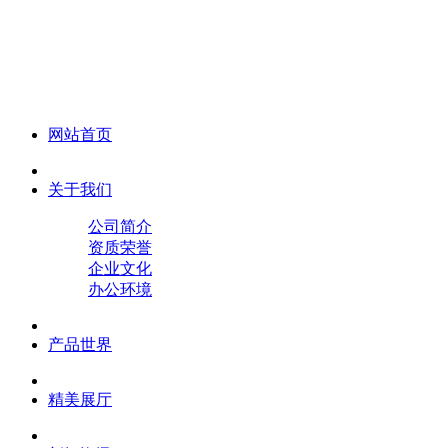
化妆笔 眉笔 唇线笔 眼线笔 口红笔 眼影笔 遮瑕笔
网站首页
关于我们
公司简介
资质荣誉
企业文化
办公环境
产品世界
精美展厅