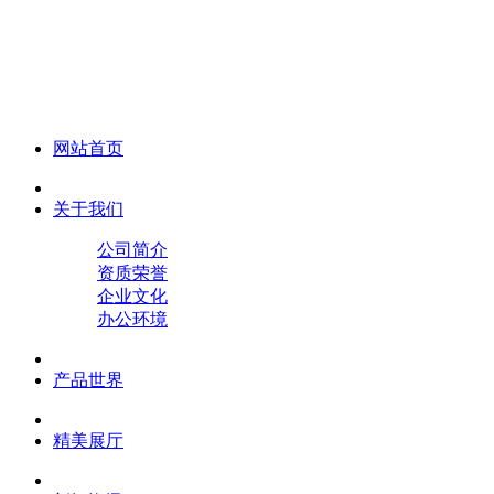
化妆笔 眉笔 唇线笔 眼线笔 口红笔 眼影笔 遮瑕笔
网站首页
关于我们
公司简介
资质荣誉
企业文化
办公环境
产品世界
精美展厅