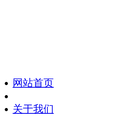
化妆笔 眉笔 唇线笔 眼线笔 口红笔 眼影笔 遮瑕笔
网站首页
关于我们