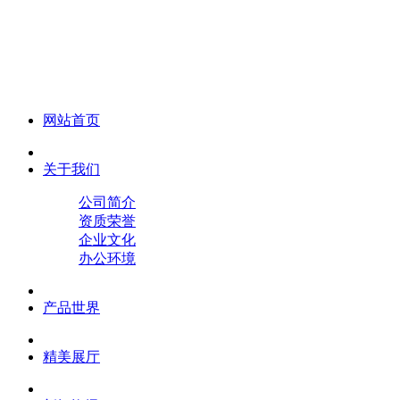
化妆笔 眉笔 唇线笔 眼线笔 口红笔 眼影笔 遮瑕笔
网站首页
关于我们
公司简介
资质荣誉
企业文化
办公环境
产品世界
精美展厅