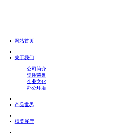
化妆笔 眉笔 唇线笔 眼线笔 口红笔 眼影笔 遮瑕笔
网站首页
关于我们
公司简介
资质荣誉
企业文化
办公环境
产品世界
精美展厅