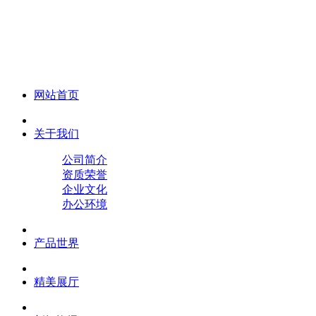
化妆笔 眉笔 唇线笔 眼线笔 口红笔 眼影笔 遮瑕笔
网站首页
关于我们
公司简介
资质荣誉
企业文化
办公环境
产品世界
精美展厅