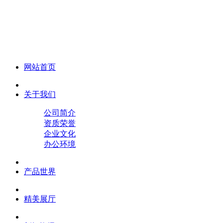
化妆笔 眉笔 唇线笔 眼线笔 口红笔 眼影笔 遮瑕笔
网站首页
关于我们
公司简介
资质荣誉
企业文化
办公环境
产品世界
精美展厅