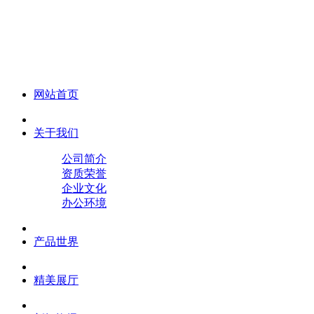
化妆笔 眉笔 唇线笔 眼线笔 口红笔 眼影笔 遮瑕笔
网站首页
关于我们
公司简介
资质荣誉
企业文化
办公环境
产品世界
精美展厅