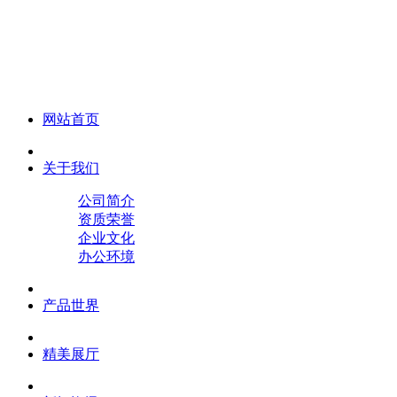
化妆笔 眉笔 唇线笔 眼线笔 口红笔 眼影笔 遮瑕笔
网站首页
关于我们
公司简介
资质荣誉
企业文化
办公环境
产品世界
精美展厅