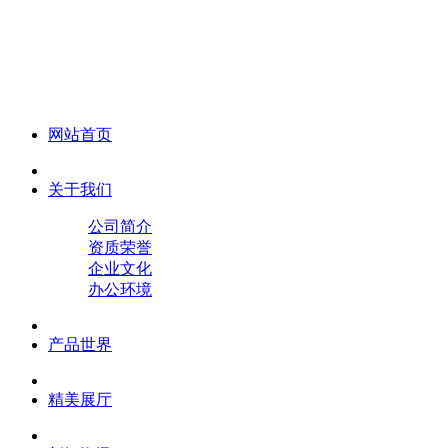
化妆笔 眉笔 唇线笔 眼线笔 口红笔 眼影笔 遮瑕笔
网站首页
关于我们
公司简介
资质荣誉
企业文化
办公环境
产品世界
精美展厅