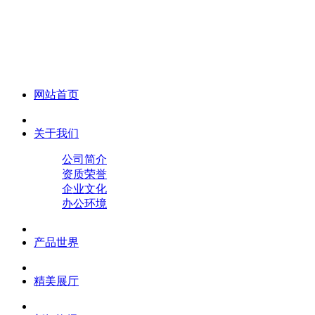
化妆笔 眉笔 唇线笔 眼线笔 口红笔 眼影笔 遮瑕笔
网站首页
关于我们
公司简介
资质荣誉
企业文化
办公环境
产品世界
精美展厅