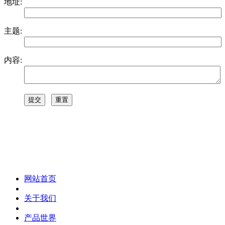
地址:
主题:
内容:
化妆笔 眉笔 唇线笔 眼线笔 口红笔 眼影笔 遮瑕笔
网站首页
关于我们
产品世界