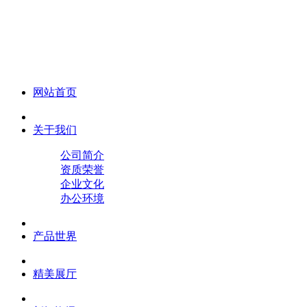
化妆笔 眉笔 唇线笔 眼线笔 口红笔 眼影笔 遮瑕笔
网站首页
关于我们
公司简介
资质荣誉
企业文化
办公环境
产品世界
精美展厅