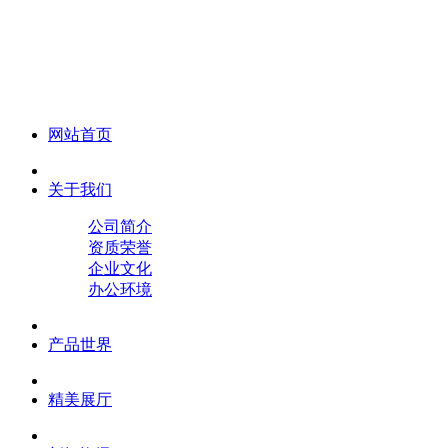
化妆笔 眉笔 唇线笔 眼线笔 口红笔 眼影笔 遮瑕笔
网站首页
关于我们
公司简介
资质荣誉
企业文化
办公环境
产品世界
精美展厅