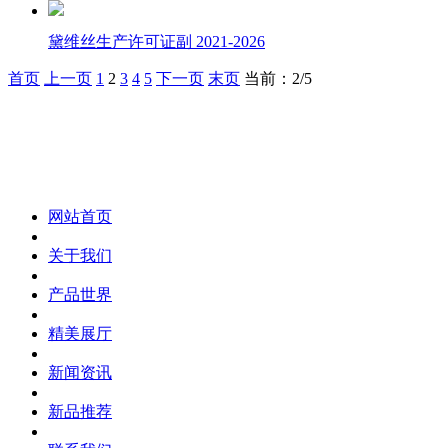
黛维丝生产许可证副 2021-2026
首页
上一页
1
2
3
4
5
下一页
末页
当前：2/5
化妆笔 眉笔 唇线笔 眼线笔 口红笔 眼影笔 遮瑕笔
网站首页
关于我们
产品世界
精美展厅
新闻资讯
新品推荐