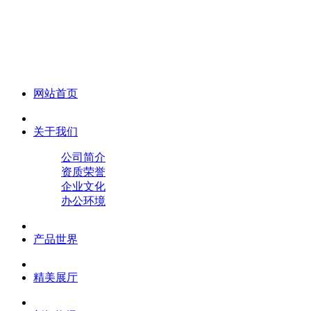
化妆笔 眉笔 唇线笔 眼线笔 口红笔 眼影笔 遮瑕笔
网站首页
关于我们
公司简介
资质荣誉
企业文化
办公环境
产品世界
精美展厅