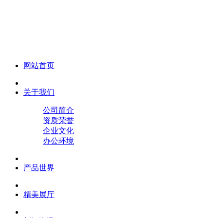
化妆笔 眉笔 唇线笔 眼线笔 口红笔 眼影笔 遮瑕笔
网站首页
关于我们
公司简介
资质荣誉
企业文化
办公环境
产品世界
精美展厅