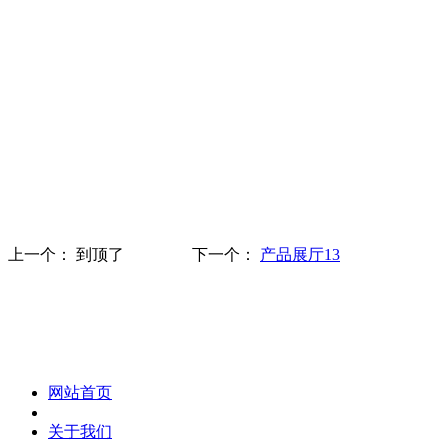
上一个：
到顶了
下一个：
产品展厅13
化妆笔 眉笔 唇线笔 眼线笔 口红笔 眼影笔 遮瑕笔
网站首页
关于我们