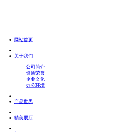
化妆笔 眉笔 唇线笔 眼线笔 口红笔 眼影笔 遮瑕笔
网站首页
关于我们
公司简介
资质荣誉
企业文化
办公环境
产品世界
精美展厅