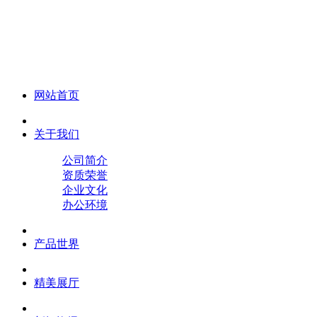
化妆笔 眉笔 唇线笔 眼线笔 口红笔 眼影笔 遮瑕笔
网站首页
关于我们
公司简介
资质荣誉
企业文化
办公环境
产品世界
精美展厅