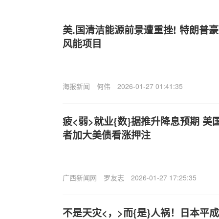
美.国清洁能源前景遭重挫! 特朗普
风能项目
海报新闻
何伟
2026-01-27 01:41:35
疲<弱>就业{数}据推升降息预期 美
者加大美债看涨押注
广西新闻网
罗友志
2026-01-27 17:25:35
不是天灾<，>而{是}人祸！日本平