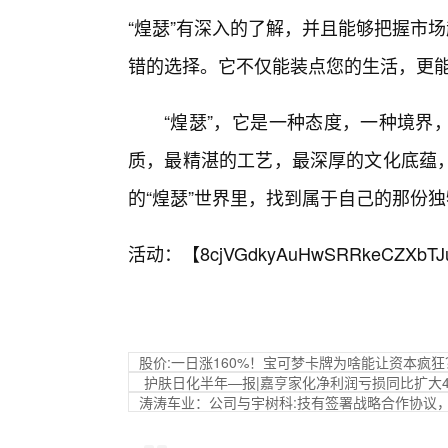
“煌瑟”有深入的了解，并且能够把握市
错的选择。它不仅能装点您的生活，更
“煌瑟”，它是一种态度，一种境界
质，最精湛的工艺，最深厚的文化底蕴
的“煌瑟”世界里，找到属于自己的那份
活动：【
8cjVGdkyAuHwSRRkeCZXbTJ
股价:一日涨160%！宝可梦卡牌为啥能让资本疯狂
护肤日化半年—报|嘉亨家化净利润亏损同比扩大4
涛涛车业：公司与宇树科:技有签署战略合作协议