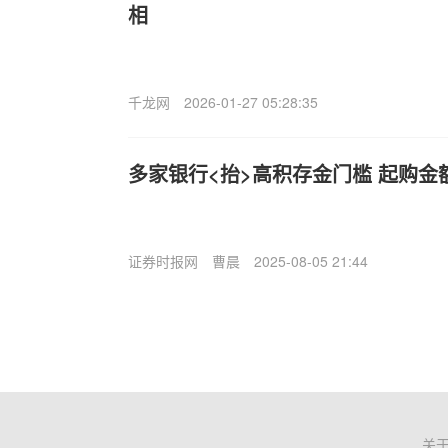
相
千龙网
2026-01-27 05:28:35
多家银行<抬>高积存金门槛 起购金
证券时报网
曹晨
2025-08-05 21:44
关