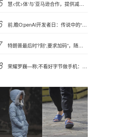
慧<优>体‘与’亚马逊合作，提供减重药物配送服务
前,瞻O:penAI开发者日：传说中的“消费级AI产品”是什么？
特朗普最后时?刻“,要求加码”，随后怒加39%关税，瑞士惊呆了
荣耀罗巍—称;不看好字节做手机：预计如果坚持三世而亡，否则一代死