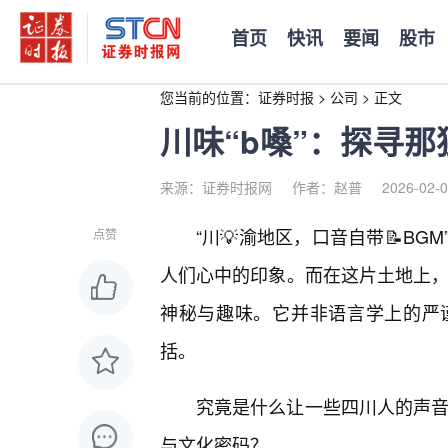
首页
快讯
要闻
股市
您当前的位置：
证券时报
>
公司
>
正文
川味“b嗓”：探寻
来源：证券时报网
作者：赵普
2026-02-0
“川💡渝地区，口音自带📝B
点赞
人们心中的印象。而在这片土地上，
神秘与趣味。它并非语言学上的严
括。
究竟是什么让一些四川人的声音
与文化密码？