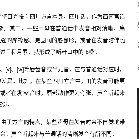
需要将目光投向四川方言本身。四川话，作为西南官话
杂。其中，一些声母在普通话中发音相对清晰、扁
强的摩擦感、更圆润的唇📘形，或者在发音时伴随
过日积月累，就形成了听者口中的“b嗓”。
、[v]、[w]等唇齿音或半元音，在与普通话对应时，
差异。比如，在某些四川方言中，[f]的发音可能更
音，或者在发[w]音时，唇部动作更为夸张，声音听起来
感觉。
，由于方言的特点，某些声母在发音时会不自觉地带
会让声音听起来与普通话的清晰发音有所不同。