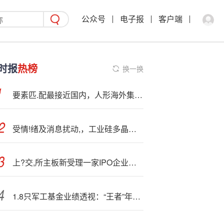
公众号
电子报
客户端
时报
热榜
换一换
要素匹.配最接近国内，人形海外集群重镇——泰国专题
受情!绪及消息扰动,，工业硅多晶硅盘面大幅上涨
上?交,所主板新受理一家IPO企业，下半年第四家！“巨无霸”募资90亿，净利润25亿，做风力及太阳能发电业务！
1.8只军工基金业绩透视：“王者”年内飙涨36.7% 首尾业绩差高达27% 如何掘金？（附名单）