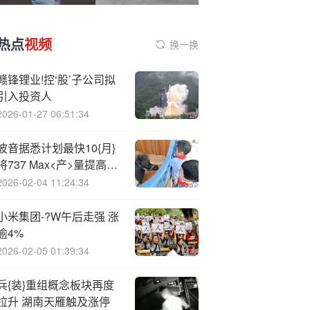
热点
视频
换一换
赣锋锂业!控‘股’子公司拟
引入投资人
2026-01-27 06:51:34
波音据悉计划最快10{月}
将737 Max<产>量提高至
每月42架 波音拒绝置评
2026-02-04 11:24:34
小米集团-?W午后走强 涨
逾4%
2026-02-05 01:39:34
兵{装}重组概念板块再度
拉升 湖南天雁触及涨停