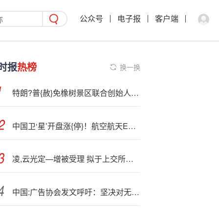
公众号
电子报
客户端
时报
热榜
换一换
特朗?普{赦}免橡树景区联合创始人雷韦克
中国卫‘星’开盘涨{停}！航空航天ETF天弘涨近1%，年内新增份额接近翻倍，工信部发布卫星通信产业发展支持文件
凌,云光定—增被受理 拟于上交所上市
中国:广告协会发文呼吁：坚决对无底线的汽车广告营销“踩刹车”