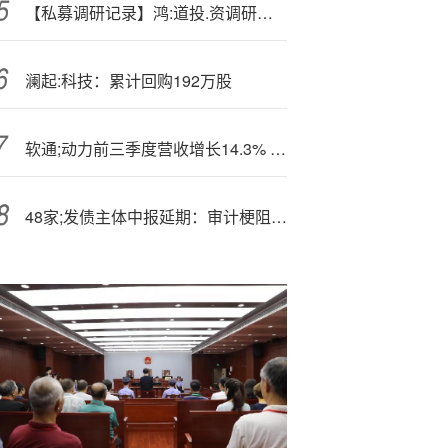
【私募调研记录】鸿:道投.资调研五矿新能、天孚通信
澜起:科技：累计回购192万股
软通;动力前三季度营收增长14.3% 海外市场取得多项重要成果
48家;发债主体中报延期：审计梗阻、系统改革、经营挑战