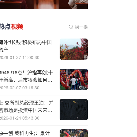
热点
视频
换一换
海外“!长钱”积极布局中国
资产
2026-01-27 11:00:30
3946.!16点！沪指再创;十
年新高，后市将会如何演
绎？
2026-02-07 03:19:30
上!交所副总经理王泊：并
购市场是投资中国未来的
黄金通道
2026-01-24 05:43:30
原—创 英科再生;：累计