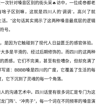
一次针对嗓音区别的街头采🔥访中，一位成😎都老
有啥子区别嘛，这就是四川人的‘调调’。高兴了就
是生活。”这句话其实揭示了这两种嗓音最底层的逻辑
符号。
球，是因为它触碰到了现代人日益匮乏的感官体验。
音大多是平滑的、经过后期修饰的。而四川的这两种
”的质感。它们不完美，甚至有些嘈杂，但却充满了
写道：BBBB嗓是四川的广度，它覆盖了生活的每
深度，它下沉到了灵魂的每一个角落。
川人的沟通艺术中。四川话里有很多词汇是专门为这
摆龙门阵”、“冲壳子”，每一个词在不同频率的嗓音演