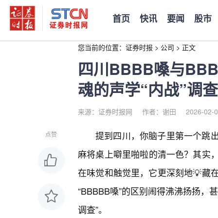
首页
快讯
要闻
股市
您当前的位置：
证券时报
>
公司
>
正文
四川BBBB嗓与BB
魂的声学“内战”调查
来源：证券时报网
作者：谢田
2026-02-0
提到四川，你脑子里第一个跳
点赞
麻将桌上噼里啪啦的清一色？其实
在味觉和触觉里，它更深刻地💡藏在
“BBBBB嗓”的区别闹得沸沸扬扬
调查”。