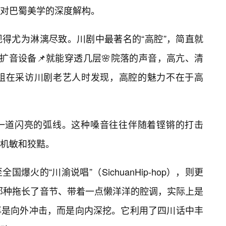
对巴蜀美学的深度解构。
得尤为淋漓尽致。川剧中最著名的“高腔”，简直就
扩音设备📌就能穿透几层🌸院落的声音，高亢、清
组在采访川剧老艺人时发现，高腔的魅力不在于高
一道闪亮的弧线。这种嗓音往往伴随着铿锵的打击
机敏和狡黠。
爆火的“川渝说唱”（SichuanHip-hop），则更
。那种拖长了音节、带着一点懒洋洋的腔调，实际上是
再是向外冲击，而是向内深挖。它利用了四川话中丰